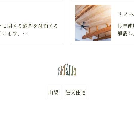
リノ
ンに関する疑問を解消する
長年使
ています。…
解消し
山梨
注文住宅