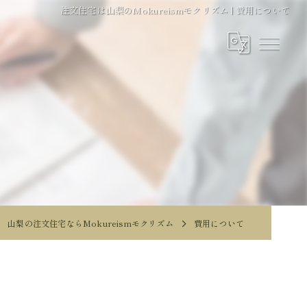
注文住宅は山梨のMokureismモクリズム | 費用について
山梨の注文住宅ならMokureismモクリズム
費用について