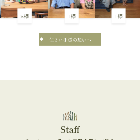
S様
T様
T様
住まい手様の想いへ
Staff