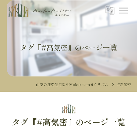
タグ『#高気密』のページ一覧
山梨の注文住宅ならMokureismモクリズム
#高気密
タグ『#高気密』のページ一覧