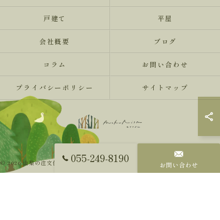
戸建て
平屋
会社概要
ブログ
コラム
お問い合わせ
プライバシーポリシー
サイトマップ
055-249-8190
© 2026 山梨の注文住宅ならMokureismモクリズム ALL RIGHTS RESERVED.
お問い合わせ