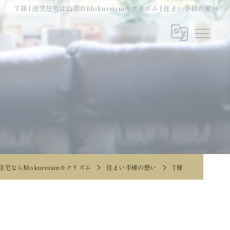
T様 | 注文住宅は山梨のMokureismモクリズム | 住まい手様の想い
宅ならMokureismモクリズム
住まい手様の想い
T様