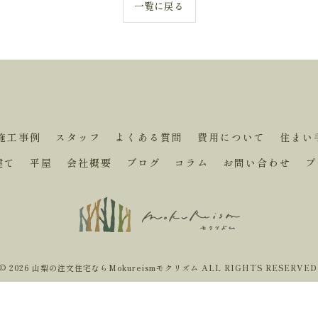
一覧に戻る
施工事例
スタッフ
よくある質問
費用について
住まい
建て
平屋
会社概要
ブログ
コラム
お問い合わせ
プ
© 2026 山梨の注文住宅ならMokureismモクリズム ALL RIGHTS RESERVED