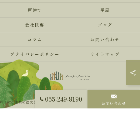
戸建て
平屋
会社概要
ブログ
コラム
お問い合わせ
プライバシーポリシー
サイトマップ
055-249-8190
© 2026 山梨の注文住宅ならMokureismモクリズム ALL RIGHTS RESERVED.
お問い合わせ