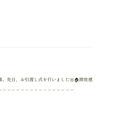
。先日、お引渡し式を行いました㊗️🏠開放感
＿＿＿＿＿＿＿＿＿＿＿＿＿＿＿＿＿