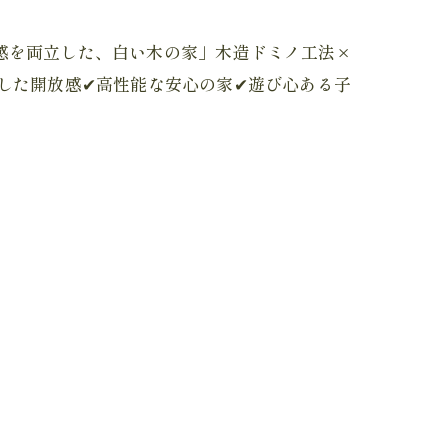
感を両立した、白い木の家」木造ドミノ工法×
した開放感✔高性能な安心の家✔遊び心ある子