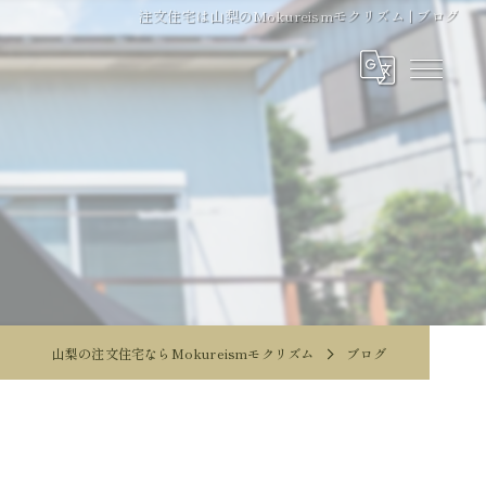
注文住宅は山梨のMokureismモクリズム | ブログ
山梨の注文住宅ならMokureismモクリズム
ブログ