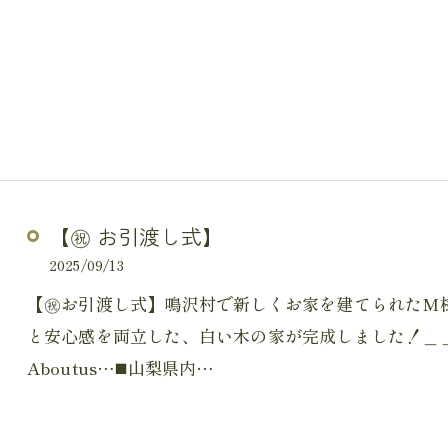
【㊗ お引渡し式】
2025/09/13
【㊗お引渡し式】鳴沢村で新しくお家を建てられたM様
と安心感を両立した、白い木の家が完成しました！＿
Aboutus…◼️山梨県内…