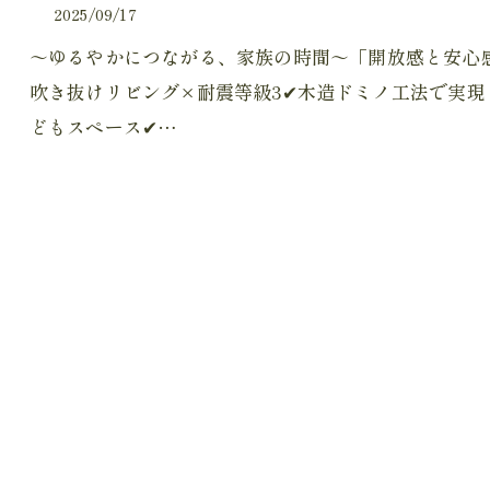
2025/09/17
～ゆるやかにつながる、家族の時間～「開放感と安心
吹き抜けリビング×耐震等級3✔木造ドミノ工法で実現
どもスペース✔…