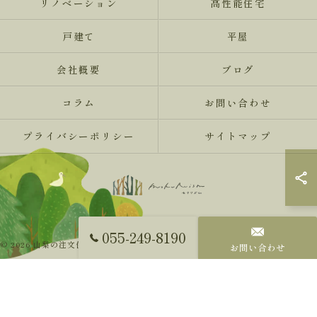
リノベーション
高性能住宅
戸建て
平屋
会社概要
ブログ
コラム
お問い合わせ
プライバシーポリシー
サイトマップ
055-249-8190
© 2026 山梨の注文住宅ならMokureismモクリズム ALL RIGHTS RESERVED.
お問い合わせ