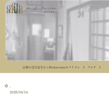
.
山梨の注文住宅ならMokureismモクリズム
ブログ
.
.
2025/04/14