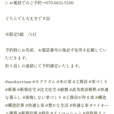
▷お電話でのご予約→070-6631-5100
どちらでも大丈夫です😊
※限定5組 /1日
予約時にお名前、お電話番号の他必ず住所を記載してい
ただきます。
折り返しの連絡にて予約確定いたします。
#mokureism #モクリズム #木の家 #工務店 #家づくり
#新築 #新築住宅 #注文住宅 #耐震 #高気密高断熱 #快適
な暮らし #後悔しない家づくり #工務店が作る家 #構造
#構造計算 #快適な家 #豊かな生活 #快適な家 #マイホー
ム建築 #新築計画 #移住 #リノベーション #高性能リノ