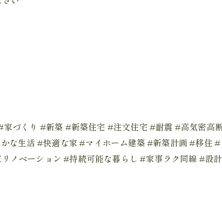
務店 #家づくり #新築 #新築住宅 #注文住宅 #耐震 #高気密
豊かな生活 #快適な家 #マイホーム建築 #新築計画 #移住
リノベーション #持続可能な暮らし #家事ラク同線 #設計