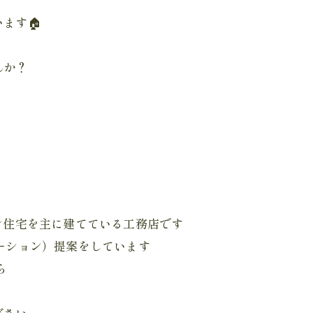
ます🏠
んか？
ョン住宅を主に建てている工務店です
ベーション）提案をしています
ら
ださい