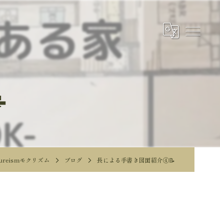

reismモクリズム
ブログ
長による手書き図面紹介④📝