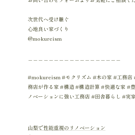
次世代へ受け継ぐ
心地良い家づくり
@mokureism
＿＿＿＿＿＿＿＿＿＿＿＿＿＿＿＿＿＿
#mokureism #モクリズム #木の家 #工
務店が作る家 #構造 #構造計算 #快適な家 #
ノベーションに強い工務店 #田舎暮らし #実家
山梨で性能重視のリノベーション