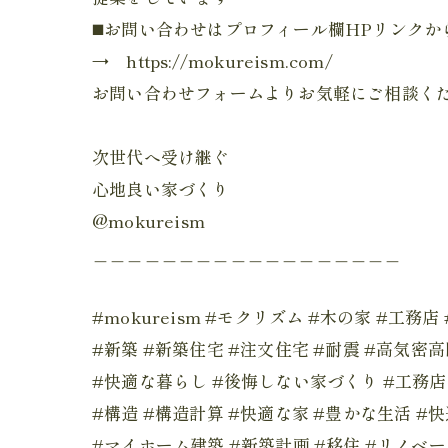
◼️お問い合わせはプロフィール欄HPリンクか
→ https://mokureism.com/
お問い合わせフォームよりお気軽にご相談く
次世代へ受け継ぐ
心地良い家づくり
@mokureism
＿＿＿＿＿＿＿＿＿＿＿＿＿＿＿＿＿＿
#mokureism #モクリズム #木の家 #工務店
#新築 #新築住宅 #注文住宅 #耐震 #高気密
#快適な暮らし #後悔しない家づくり #工務
#構造 #構造計算 #快適な家 #豊かな生活 #
#マイホーム建築 #新築計画 #移住 #リノベ