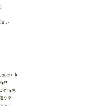
ら
ださい
 #家づくり
高断熱
店が作る家
快適な家
ーション