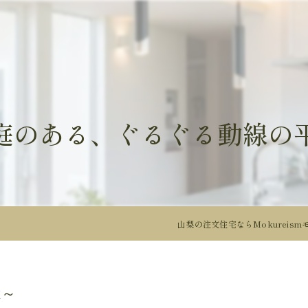
庭のある、ぐるぐる動線の
山梨の注文住宅ならMokureism
屋～