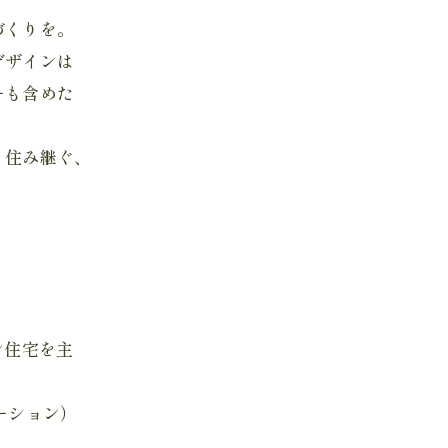
づくりを。
デザインは
ーも含めた
。
く住み継ぐ、
ン住宅を主
ーション）