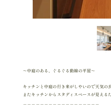
～中庭のある、ぐるぐる動線の平屋～
キッチンと中庭の行き来がしやいので天気の良
またキッチンからスタディスペースが見える
＿＿＿＿＿＿＿＿＿＿＿＿＿＿＿＿＿＿