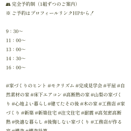
👥 完全予約制（1組ずつのご案内）
※ ご予約はプロフィールリンクHPから！
9：30～
11：00～
13：00～
14：30～
16：00～
#家づくりのヒント #モクリズム #完成見学会 #平屋 #自
然素材の家 #床下エアコン #高断熱の家 #山梨の家づく
り #心地よい暮らし#建てたその後 #木の家 #工務店 #家
づくり #新築 #新築住宅 #注文住宅 #耐震 #高気密高断
熱 #快適な暮らし #後悔しない家づくり #工務店が作る
家 #構造 #構造計算