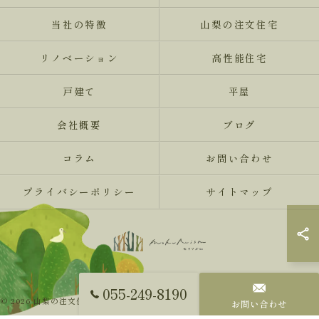
当社の特徴
山梨の注文住宅
リノベーション
高性能住宅
戸建て
平屋
会社概要
ブログ
コラム
お問い合わせ
プライバシーポリシー
サイトマップ
055-249-8190
© 2026 山梨の注文住宅ならMokureismモクリズム ALL RIGHTS RESERVED.
お問い合わせ