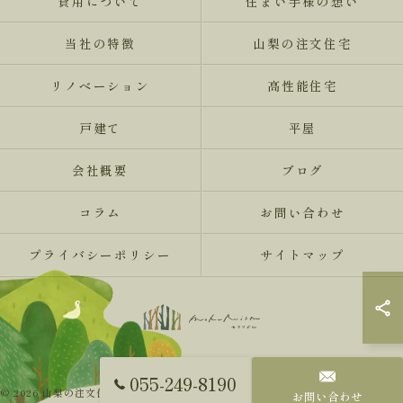
費用について
住まい手様の想い
当社の特徴
山梨の注文住宅
リノベーション
高性能住宅
戸建て
平屋
会社概要
ブログ
コラム
お問い合わせ
プライバシーポリシー
サイトマップ
055-249-8190
© 2026 山梨の注文住宅ならMokureismモクリズム ALL RIGHTS RESERVED.
お問い合わせ