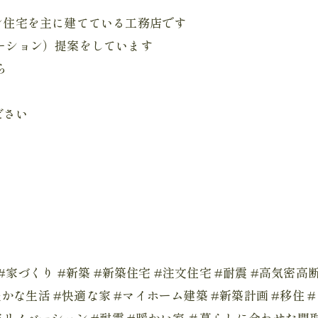
ョン住宅を主に建てている工務店です
ベーション）提案をしています
ら
ださい
務店 #家づくり #新築 #新築住宅 #注文住宅 #耐震 #高気密
豊かな生活 #快適な家 #マイホーム建築 #新築計画 #移住
家リノベーション #耐震 #暖かい家 ＃暮らしに合わせた間