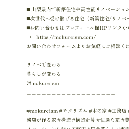
◼️ 山梨県内で新築住宅や高性能リノベーシ
◼️次世代へ受け継げる住宅（新築住宅/リノ
◼️お問い合わせはプロフィール欄HPリンクか
→ https://mokureism.com/
お問い合わせフォームよりお気軽にご相談く
リノベで変わる
暮らしが変わる
@mokureism
＿＿＿＿＿＿＿＿＿＿＿＿＿＿＿＿＿＿
#mokureism #モクリズム #木の家 #工
務店が作る家 #構造 #構造計算 #快適な家 #
ノベーションに強い工務店 #田舎暮らし #実