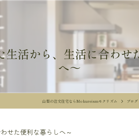
た生活から、生活に合わせ
へ～
山梨の注文住宅ならMokureismモクリズム
ブログ
合わせた便利な暮らしへ～