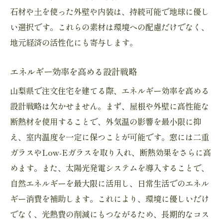
無垢材の魅力と特徴
石材や土を使った外壁や内装は、持続可能で地球に優し
い選択です。これらの素材は環境への配慮だけでなく、
木材の経年変化を楽しむインテリア
地元経済の活性化にも寄与します。
心地よさを追求した床材の選び方
無垢材と相性の良い家具選び
エネルギー効率を高める設計戦略
健康的な空間を作る木の力
山梨県で注文住宅を建てる際、エネルギー効率を高める
適切なメンテナンスで長持ちさせる
設計戦略は欠かせません。まず、屋根や外壁に高性能な
開放感ある空間づくり山梨の注文住宅で家事動
断熱材を使用することで、外気温の影響を最小限に抑
線を考慮
え、室内温度を一定に保つことが可能です。窓には二重
オープンキッチンで家族と繋がる
ガラスやLow-Eガラスを取り入れ、断熱効果をさらに高
効率的な動線を生み出す配置
めます。また、太陽光発電システムを導入することで、
ストレスフリーな収納設計
自然エネルギーを最大限に活用し、日常生活でのエネル
ギー消費を補助します。これにより、環境に優しいだけ
生活導線を考慮した部屋割り
でなく、光熱費の削減にもつながるため、長期的なコス
家族全員が使いやすい間取り