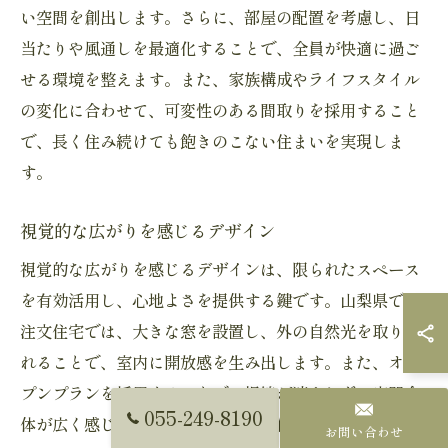
い空間を創出します。さらに、部屋の配置を考慮し、日
当たりや風通しを最適化することで、全員が快適に過ご
せる環境を整えます。また、家族構成やライフスタイル
の変化に合わせて、可変性のある間取りを採用すること
で、長く住み続けても飽きのこない住まいを実現しま
す。
視覚的な広がりを感じるデザイン
視覚的な広がりを感じるデザインは、限られたスペース
を有効活用し、心地よさを提供する鍵です。山梨県での
注文住宅では、大きな窓を設置し、外の自然光を取り入
れることで、室内に開放感を生み出します。また、オー
プンプランを採用することで、視線が遮られず、空間全
055-249-8190
体が広く感じられます。さらに、色使いや素材選びにこ
お問い合わせ