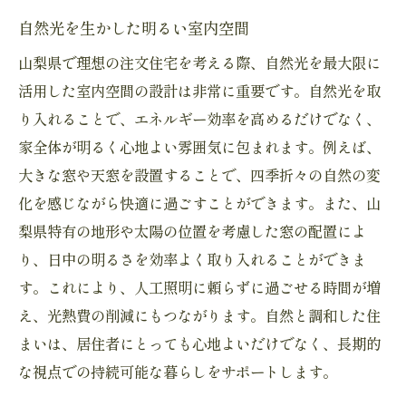
多様なライフステージに対応する設計
自然光を生かした明るい室内空間
住みやすさを追求したバリアフリー設計
山梨県で理想の注文住宅を考える際、自然光を最大限に
家族構成の変化に対応する柔軟性
活用した室内空間の設計は非常に重要です。自然光を取
自然を感じるアウトドアリビング
り入れることで、エネルギー効率を高めるだけでなく、
家全体が明るく心地よい雰囲気に包まれます。例えば、
山梨の自然を感じる注文住宅未来にわたる心地
大きな窓や天窓を設置することで、四季折々の自然の変
よい住まい
化を感じながら快適に過ごすことができます。また、山
長期的に住み続けられる家づくり
梨県特有の地形や太陽の位置を考慮した窓の配置によ
自然との調和を意識した外観デザイン
り、日中の明るさを効率よく取り入れることができま
地域コミュニティと共生する住まい
す。これにより、人工照明に頼らずに過ごせる時間が増
環境保護と経済性を両立する設計
え、光熱費の削減にもつながります。自然と調和した住
子育てに最適な自然環境の活用
まいは、居住者にとっても心地よいだけでなく、長期的
次世代に引き継ぐ価値ある住まい
な視点での持続可能な暮らしをサポートします。