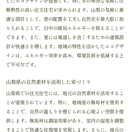
じたエコデザインが重要です。特に冬の寒冷な気候には
冬の雪景色を楽しむ大窓の活用
断熱性の高い注文住宅が求められます。山梨の気候に最
庭と一体化したリビングスペース
適な設計として、窓の配置を工夫し自然光を最大限に取
四季を感じるインテリアの工夫
り入れることで、日中の暖房エネルギーを抑えることが
できます。また、夏には風通しを良くするための通風設
環境に優しい素材で実現する持続可能な注文住
計が快適さを増します。地域の特性を活かしたエコデザ
宅
インは、エネルギー効率を高め、環境負荷を低減する上
無垢材を使用した温かみのある内装
で不可欠です。
再生可能エネルギーを活用した家づくり
有害物質を排除した健康的な住まい
山梨県の自然素材を活用した家づくり
長寿命設計で廃棄物を削減
山梨県での注文住宅には、地元の自然素材を活用するこ
リサイクル素材を使用した外装
とが重視されています。特に、地域産の無垢材を使用す
自然との調和を考慮した設計手法
ることで、自然の温もりを感じられる心地よい空間を提
無垢材の温もりが心地よい山梨の注文住宅の設
供します。無垢材は調湿効果があり、室内の湿度を調整
計ポイント
することで快適な住環境を実現します。さらに、地元の