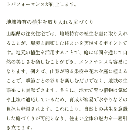
トパフォーマンスが向上します。
視覚的な広がりを感じるデザイン
耐震性と断熱性を兼ね備えた山梨の注文住宅の
地域特有の植生を取り入れる庭づくり
安心設計
山梨県の注文住宅では、地域特有の植生を庭に取り入れ
耐震等級を満たす構造設計
ることが、環境と調和した住まいを実現するポイントで
地震に強い基礎工法
す。地元の植生を活用することで、庭は年間を通じて自
断熱材の種類とその効果
然の美しさを楽しむことができ、メンテナンスも容易に
山梨の厳しい気候に対応する外壁
なります。例えば、山梨が誇る果樹や花木を庭に植える
ことで、季節ごとの彩りを楽しむだけでなく、地域の生
冬暖かく夏涼しい室内環境
態系にも貢献できます。さらに、地元で育つ植物は気候
安心して暮らせる防犯対策
や土壌に適応しているため、育成が容易で水やりなどの
ライフスタイルに応じた柔軟な注文住宅設計山
負担も軽減されます。これにより、自然との共生を意識
梨の自然と共に
した庭づくりが可能となり、住まい全体の魅力を一層引
将来を見据えた間取りの工夫
き立てます。
趣味を楽しむためのスペース提案