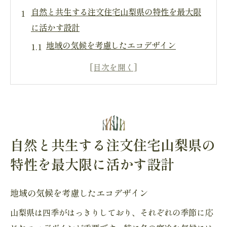
自然と共生する注文住宅山梨県の特性を最大限
に活かす設計
地域の気候を考慮したエコデザイン
山梨県の自然素材を活用した家づくり
エネルギー効率を高める設計戦略
地域特有の植生を取り入れる庭づくり
自然光を生かした明るい室内空間
季節に応じた快適な住環境の創造
自然と共生する注文住宅山梨県の
四季折々の山梨の風景を取り入れた注文住宅の
特性を最大限に活かす設計
魅力
春の桜を楽しむ眺望設計
地域の気候を考慮したエコデザイン
夏の涼を感じる風通しの良い間取り
山梨県は四季がはっきりしており、それぞれの季節に応
秋の紅葉と調和する外装デザイン