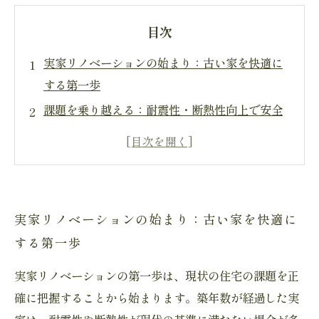
目次
実家リノベーションの始まり：古い家を快適に
する第一歩
課題を乗り越える：耐震性・断熱性向上で安全
な実家づくり
間取りの工夫で家族みんながくつろげる空間へ
最新設備の導入で実現する便利で快適な暮らし
完成！愛着ある実家を未来へ繋ぐ快適な住まい
実家リノベーションの始まり：古い家を快適に
に
する第一歩
実家リノベーションのポイント：自由設計で理
実家リノベーションの第一歩は、現状の住宅の課題を正
想をカタチに
確に把握することから始まります。築年数が経過した実
親世代も安心！高齢化に対応した住環境の改善