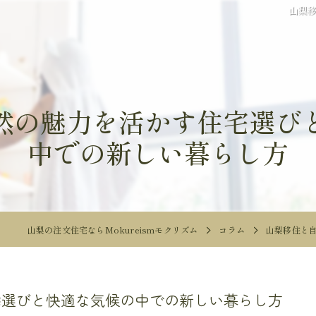
山梨
然の魅力を活かす住宅選び
中での新しい暮らし方
山梨の注文住宅ならMokureismモクリズム
コラム
山梨移住と
宅選びと快適な気候の中での新しい暮らし方