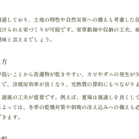
工務店と相談しながら理想の住まいを実現
山梨県移住の失敗例から学ぶ重要ポイント
精通しており、土地の特性や自然災害への備えも考慮した
一人暮らしやシニアの山梨移住成功術
続けられる家づくりが可能です。家事動線や収納の工夫、
山梨移住で一人暮らしを快適に始める秘訣
醐味と言えるでしょう。
シニア世代が安心できる住宅と自然環境
工務店が支える移住後の安心サポート体制
し方
自然豊かな山梨県で安全な住まいを選ぶ
が低いことから洗濯物が乾きやすい、カビやダニの発生が
気候や生活コストを考えた移住設計の工夫
とで、冷暖房効率が良くなり、光熱費の節約にもつながり
、通風の工夫が重要です。例えば、夏場は風通しを良くし
によっては、冬季の乾燥対策や朝晩の冷え込みへの備えも
できます。
比較