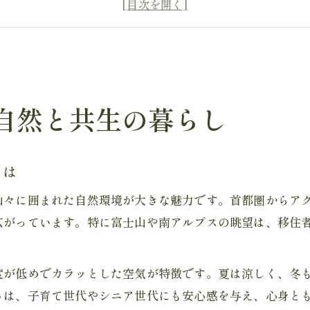
山梨移住で感じる住宅と自然の新しい関係
気候を活かした山梨県での快適な暮らし方
山梨県移住のメリットと自然の恩恵を比較
自然豊かな山梨県で住宅選びを楽しむ
山梨県で理想の住宅を選ぶためのポイント
自然と共生の暮らし
自然と調和する工務店の住宅設計事例
気候に合った山梨県の住宅仕様の特徴
とは
移住者が選ぶ山梨県の人気住宅タイプ
山々に囲まれた自然環境が大きな魅力です。首都圏からア
山梨県の住宅と自然を活かす工務店の役割
広がっています。特に富士山や南アルプスの眺望は、移住
移住後の気候や住環境のリアルを解説
山梨県の気候が移住後の生活に与える影響
度が低めでカラッとした空気が特徴です。夏は涼しく、冬
自然豊かな住環境を最大限に活かす方法
さは、子育て世代やシニア世代にも安心感を与え、心身と
気候変化に強い住宅選びのポイント