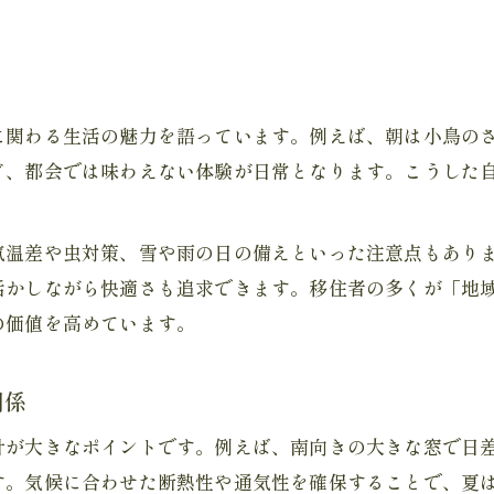
移住後に感じる四季と自然の変化を楽しむ
山梨移住で注意したい気候と住環境の違い
工務店選びが叶える理想の山梨ライフ
に関わる生活の魅力を語っています。例えば、朝は小鳥の
山梨県の自然を活かす工務店選びの基準
ど、都会では味わえない体験が日常となります。こうした
移住先で信頼できる工務店の見極め方
自然と住宅に強い工務店の特徴とは
気温差や虫対策、雪や雨の日の備えといった注意点もあり
気候や土地に合った住宅設計のポイント
活かしながら快適さも追求できます。移住者の多くが「地
山梨県移住で重視したい工務店との連携
の価値を高めています。
後悔しない山梨県移住のポイントとは
山梨移住で後悔しない住宅選びのコツ
関係
自然や気候を考慮した移住準備の方法
計が大きなポイントです。例えば、南向きの大きな窓で日
移住後のデメリットとその回避策を解説
す。気候に合わせた断熱性や通気性を確保することで、夏