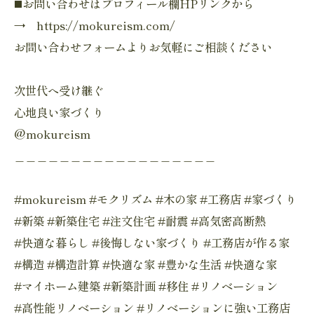
◼️お問い合わせはプロフィール欄HPリンクから
→ https://mokureism.com/
お問い合わせフォームよりお気軽にご相談ください
次世代へ受け継ぐ
心地良い家づくり
@mokureism
＿＿＿＿＿＿＿＿＿＿＿＿＿＿＿＿＿＿
#mokureism #モクリズム #木の家 #工務店 #家づくり
#新築 #新築住宅 #注文住宅 #耐震 #高気密高断熱
#快適な暮らし #後悔しない家づくり #工務店が作る家
#構造 #構造計算 #快適な家 #豊かな生活 #快適な家
#マイホーム建築 #新築計画 #移住 #リノベーション
#高性能リノベーション #リノベーションに強い工務店