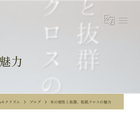
魅力
smモクリズム
ブログ
木の相性と抜群、和紙クロスの魅力