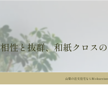
の相性と抜群、和紙クロスの
山梨の注文住宅ならMokurei
力