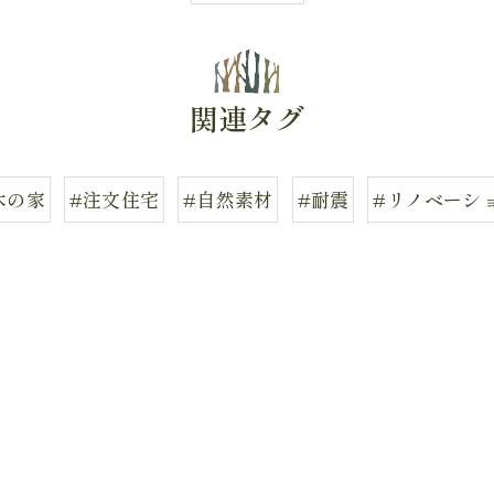
関連タグ
木の家
#注文住宅
#自然素材
#耐震
#リノベーシ