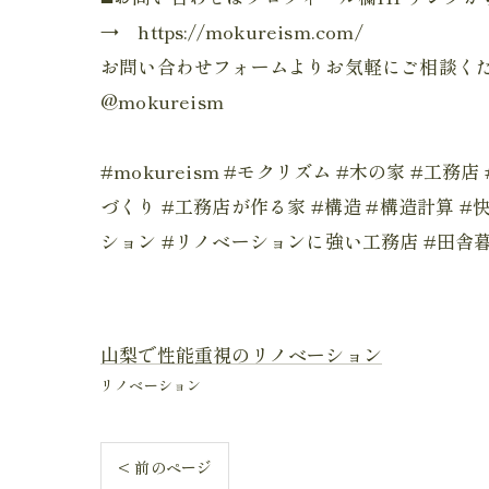
→ https://mokureism.com/
お問い合わせフォームよりお気軽にご相談く
@mokureism
#mokureism #モクリズム #木の家 #工
づくり #工務店が作る家 #構造 #構造計算 #
ション #リノベーションに強い工務店 #田舎暮
山梨で性能重視のリノベーション
リノベーション
< 前のページ