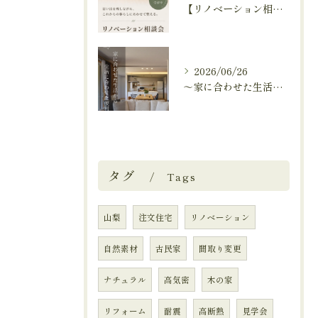
【リノベーション相談会開催中🚩】
2026/06/26
～家に合わせた生活から、生活に合わせた便利な暮らしへ～
タグ
Tags
山梨
注文住宅
リノベーション
自然素材
古民家
間取り変更
ナチュラル
高気密
木の家
リフォーム
耐震
高断熱
見学会