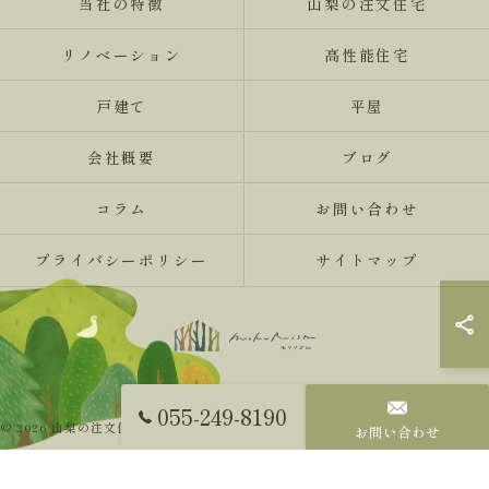
当社の特徴
山梨の注文住宅
リノベーション
高性能住宅
戸建て
平屋
会社概要
ブログ
コラム
お問い合わせ
プライバシーポリシー
サイトマップ
055-249-8190
© 2026 山梨の注文住宅ならMokureismモクリズム ALL RIGHTS RESERVED.
お問い合わせ