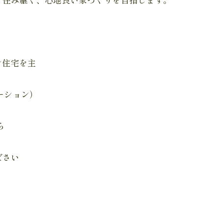
ン住宅を主
ーション）
ら
ださい