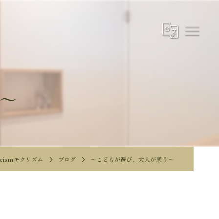
～
eismモクリズム
ブログ
～こどもが遊び、大人が憩う～