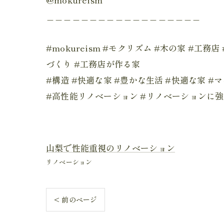
＿＿＿＿＿＿＿＿＿＿＿＿＿＿＿＿＿＿
#mokureism #モクリズム #木の家 #工
づくり #工務店が作る家
#構造 #快適な家 #豊かな生活 #快適な家 #
#高性能リノベーション #リノベーションに強
山梨で性能重視のリノベーション
リノベーション
< 前のページ